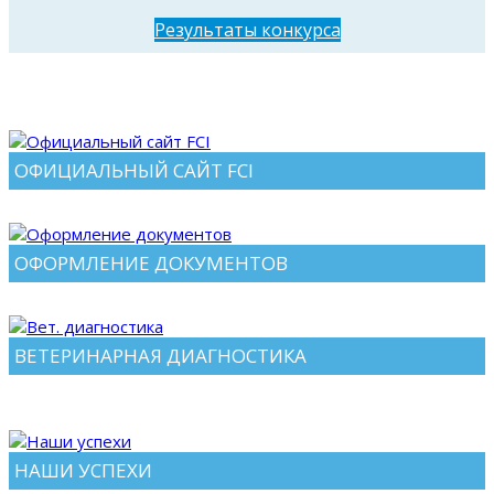
Результаты конкурса
RESERVE CACIB
MAYBE TOP RUSSELL
Зав. и вл. Potapov O.
ОФИЦИАЛЬНЫЙ САЙТ FCI
ОФОРМЛЕНИЕ ДОКУМЕНТОВ
ВЕТЕРИНАРНАЯ ДИАГНОСТИКА
НАШИ УСПЕХИ