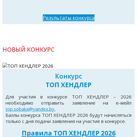
Результаты конкурса
НОВЫЙ КОНКУРС
Конкурс
ТОП ХЕНДЛЕР
Для участия в конкурсе ТОП ХЕНДЛЕР – 2026
необходимо отправить заявление на е-мейл
top.sobaka@yandex.by.
JUNIOR WORLD WINNER, JUNIOR BOB
QAYSARA
Баллы конкурса ТОП ХЕНДЛЕР 2026 будут начисляться
TOP RUSSELL
только с дня подачи заявления на участие в конкурсе.
VETERAN WORLD WINNER, VETERAN BOB
EYDIS
Правила ТОП ХЕНДЛЕР 2026
TOP RUSSELL