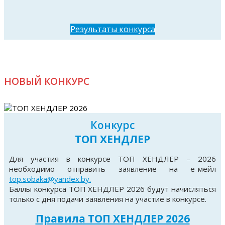
Результаты конкурса
НОВЫЙ КОНКУРС
Конкурс
ТОП ХЕНДЛЕР
Для участия в конкурсе ТОП ХЕНДЛЕР – 2026
необходимо отправить заявление на е-мейл
top.sobaka@yandex.by.
JUNIOR WORLD WINNER, JUNIOR BOB
QAYSARA
Баллы конкурса ТОП ХЕНДЛЕР 2026 будут начисляться
TOP RUSSELL
только с дня подачи заявления на участие в конкурсе.
VETERAN WORLD WINNER, VETERAN BOB
EYDIS
Правила ТОП ХЕНДЛЕР 2026
TOP RUSSELL