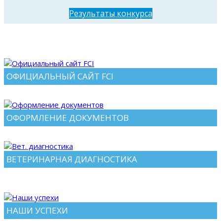
Результаты конкурса
RESERVE CACIB
MAYBE TOP RUSSELL
Зав. и вл. Potapov O.
ОФИЦИАЛЬНЫЙ САЙТ FCI
ОФОРМЛЕНИЕ ДОКУМЕНТОВ
ВЕТЕРИНАРНАЯ ДИАГНОСТИКА
НАШИ УСПЕХИ